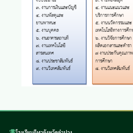
โรงเรียนกีฬาจังหวัดลำปาง